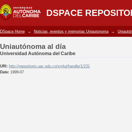
Uniautónoma al día
DSPACE REPOSITO
DSpace Home
→
Noticias, eventos y memorias Uniautonoma
→
Uniautó
Uniautónoma al día
Universidad Autónoma del Caribe
URI:
http://repositorio.uac.edu.co/xmlui/handle/1/231
Date:
1999-07