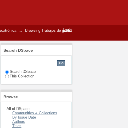
or
Login
ecatrónica
→
Browsing Trabajos de grado
Search DSpace
Search DSpace
This Collection
Browse
All of DSpace
Communities & Collections
By Issue Date
Authors
Titles