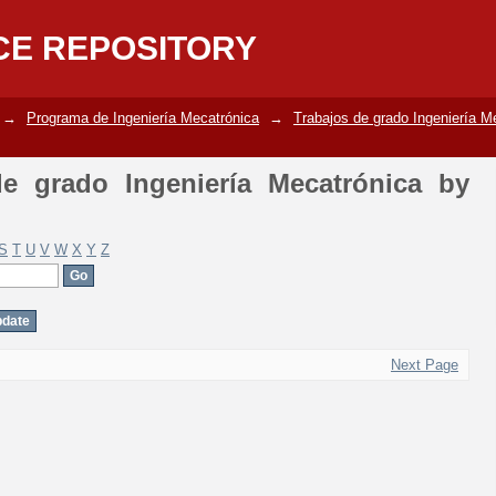
 grado Ingeniería Mecatrónica by Auth
CE REPOSITORY
→
Programa de Ingeniería Mecatrónica
→
Trabajos de grado Ingeniería M
e grado Ingeniería Mecatrónica by
S
T
U
V
W
X
Y
Z
Next Page