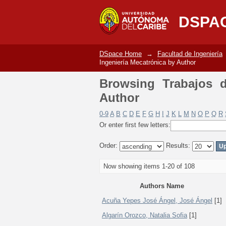
Browsing Trabajos de
DSPA
DSpace Home
→
Facultad de Ingeniería
Ingeniería Mecatrónica by Author
Browsing Trabajos d
Author
0-9
A
B
C
D
E
F
G
H
I
J
K
L
M
N
O
P
Q
R
Or enter first few letters:
Order:
Results:
Now showing items 1-20 of 108
Authors Name
Acuña Yepes José Ángel, José Ángel
[1]
Algarín Orozco, Natalia Sofia
[1]