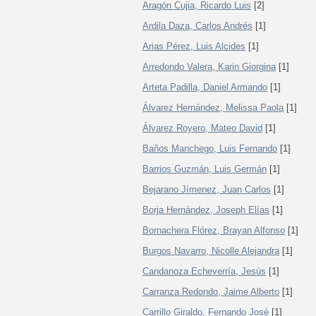
Aragón Cujia, Ricardo Luis
[2]
Ardila Daza, Carlos Andrés
[1]
Arias Pérez, Luis Alcides
[1]
Arredondo Valera, Karin Giorgina
[1]
Arteta Padilla, Daniel Armando
[1]
Álvarez Hernández, Melissa Paola
[1]
Álvarez Royero, Mateo David
[1]
Baños Manchego, Luis Fernando
[1]
Barrios Guzmán, Luis Germán
[1]
Bejarano Jímenez, Juan Carlos
[1]
Borja Hernández, Joseph Elías
[1]
Bornachera Flórez, Brayan Alfonso
[1]
Burgos Navarro, Nicolle Alejandra
[1]
Candanoza Echeverría, Jesús
[1]
Carranza Redondo, Jaime Alberto
[1]
Carrillo Giraldo, Fernando José
[1]