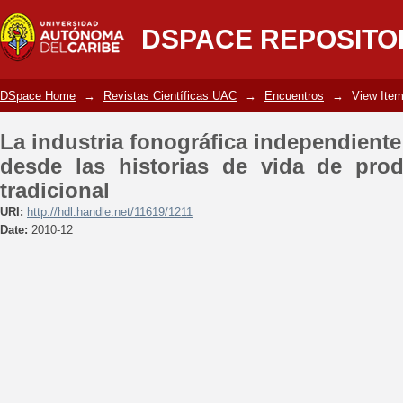
La industria fonográfica independiente
DSPACE REPOSITO
vida de productores de música tradicio
DSpace Home
→
Revistas Científicas UAC
→
Encuentros
→
View Ite
La industria fonográfica independiente
desde las historias de vida de pro
tradicional
URI:
http://hdl.handle.net/11619/1211
Date:
2010-12