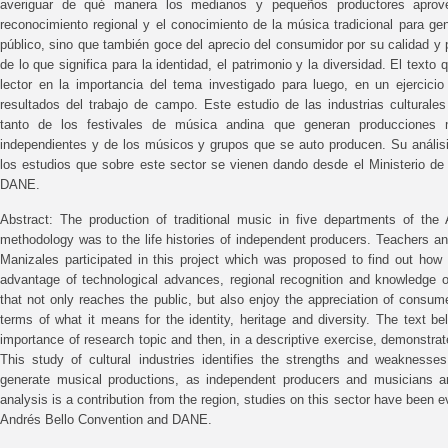
averiguar de qué manera los medianos y pequeños productores aprovec
reconocimiento regional y el conocimiento de la música tradicional para ge
público, sino que también goce del aprecio del consumidor por su calidad y p
de lo que significa para la identidad, el patrimonio y la diversidad. El texto
lector en la importancia del tema investigado para luego, en un ejercicio
resultados del trabajo de campo. Este estudio de las industrias culturales 
tanto de los festivales de música andina que generan producciones 
independientes y de los músicos y grupos que se auto producen. Su análisi
los estudios que sobre este sector se vienen dando desde el Ministerio de 
DANE.
Abstract: The production of traditional music in five departments of th
methodology was to the life histories of independent producers. Teachers a
Manizales participated in this project which was proposed to find out ho
advantage of technological advances, regional recognition and knowledge of
that not only reaches the public, but also enjoy the appreciation of consume
terms of what it means for the identity, heritage and diversity. The text b
importance of research topic and then, in a descriptive exercise, demonstrat
This study of cultural industries identifies the strengths and weaknesse
generate musical productions, as independent producers and musicians an
analysis is a contribution from the region, studies on this sector have been e
Andrés Bello Convention and DANE.