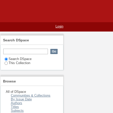
con bajo rendimiento
Login
Search DSpace
Search DSpace
This Collection
Browse
All of DSpace
Communities & Collections
By Issue Date
Authors
Titles
Subjects