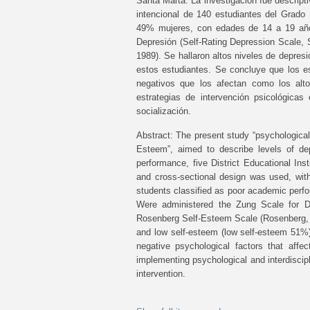
Santa Marta. La investigación fue descript
intencional de 140 estudiantes del Grado
49% mujeres, con edades de 14 a 19 años
Depresión (Self-Rating Depression Scale,
1989). Se hallaron altos niveles de depre
estos estudiantes. Se concluye que los es
negativos que los afectan como los alto
estrategias de intervención psicológicas
socialización.
Abstract: The present study “psychological
Esteem”, aimed to describe levels of de
performance, five District Educational Inst
and cross-sectional design was used, wit
students classified as poor academic per
Were administered the Zung Scale for D
Rosenberg Self-Esteem Scale (Rosenberg, 
and low self-esteem (low self-esteem 51%)
negative psychological factors that affe
implementing psychological and interdiscipl
intervention.