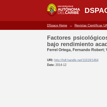
Factores psicológic
DSPA
académico: depresión
DSpace Home
→
Revistas Científicas U
Factores psicológico
bajo rendimiento aca
Ferrel Ortega, Fernando Robert
;
URI:
http://hdl.handle.net/11619/1464
Date:
2014-12