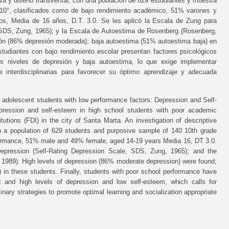
iva y diseño transversal, con una población de 629 estudiantes y muestra
 10°, clasificados como de bajo rendimiento académico, 51% varones y
, Media de 16 años, D.T. 3.0. Se les aplicó la Escala de Zung para
 SDS; Zung, 1965); y la Escala de Autoestima de Rosenberg (Rosenberg,
sión (86% depresión moderada); baja autoestima (51% autoestima baja) en
tudiantes con bajo rendimiento escolar presentan factores psicológicos
s niveles de depresión y baja autoestima, lo que exige implementar
 e interdisciplinarias para favorecer su óptimo aprendizaje y adecuada
 adolescent students with low performance factors: Depression and Self-
pression and self-esteem in high school students with poor academic
itutions (FDI) in the city of Santa Marta. An investigation of descriptive
h a population of 629 students and purposive sample of 140 10th grade
formance, 51% male and 49% female, aged 14-19 years Media 16, DT 3.0.
epression (Self-Rating Depression Scale, SDS, Zung, 1965); and the
1989). High levels of depression (86% moderate depression) were found;
 in these students. Finally, students with poor school performance have
ct and high levels of depression and low self-esteem, which calls for
inary strategies to promote optimal learning and socialization appropriate