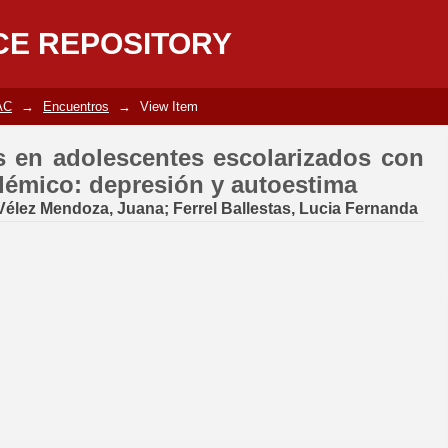
os en adolescentes escolarizados 
CE REPOSITORY
 y autoestima
AC
→
Encuentros
→
View Item
s en adolescentes escolarizados con
démico: depresión y autoestima
Vélez Mendoza, Juana
;
Ferrel Ballestas, Lucia Fernanda