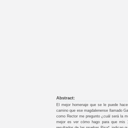
Abstract:
El mejor homenaje que se le puede hacer
camino que ese magdalenense llamado Gabr
como Rector me pregunto ¿cuál será la m
mejor es ver cómo hago para que mis 12
resultados de las pruebas Pisa*, indican