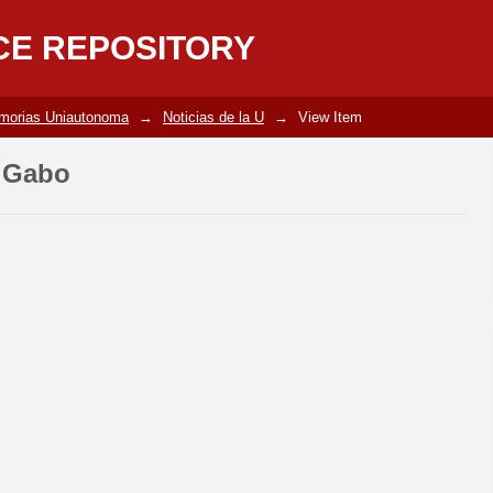
a Gabo
CE REPOSITORY
emorias Uniautonoma
→
Noticias de la U
→
View Item
a Gabo