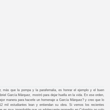
, más que la pompa y la parafernalia, es honrar el ejemplo y el buen
iel García Márquez, mostró para dejar huella en la vida. En ese orden,
ejor manera para hacerle un homenaje a García Márquez? y creo que lo
 mil estudiantes lean y entiendan su obra. Si vemos los recientes
 que es muy improbable que un adolescente promedio en Colombia no solo