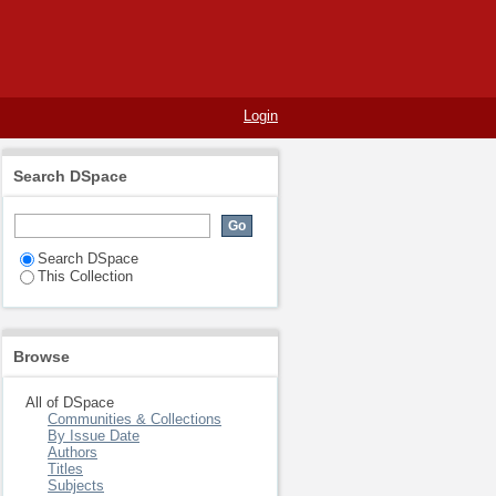
Login
Search DSpace
Search DSpace
This Collection
Browse
All of DSpace
Communities & Collections
By Issue Date
Authors
Titles
Subjects