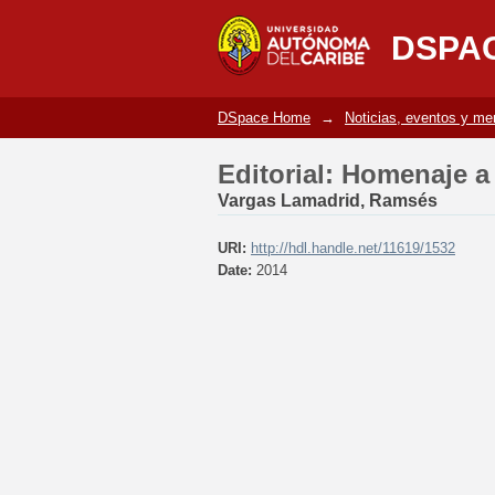
Editorial: Homenaje 
DSPA
DSpace Home
→
Noticias, eventos y m
Editorial: Homenaje 
Vargas Lamadrid, Ramsés
URI:
http://hdl.handle.net/11619/1532
Date:
2014