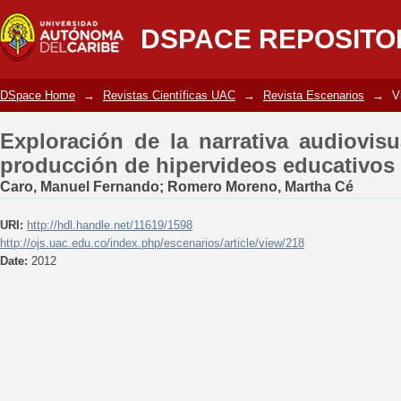
Exploración de la narrativa audio
DSPACE REPOSITO
hipervideos educativos
DSpace Home
→
Revistas Científicas UAC
→
Revista Escenarios
→
V
Exploración de la narrativa audiovisu
producción de hipervideos educativos
Caro, Manuel Fernando
;
Romero Moreno, Martha Cé
URI:
http://hdl.handle.net/11619/1598
http://ojs.uac.edu.co/index.php/escenarios/article/view/218
Date:
2012