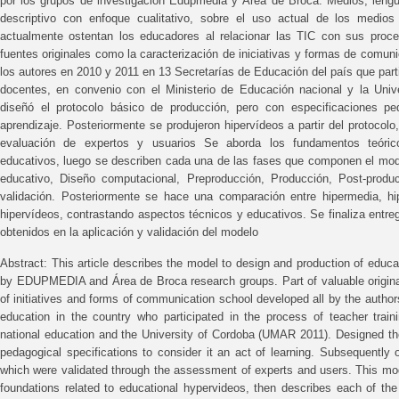
por los grupos de investigación Edupmedia y Área de Broca: Medios, lengua
descriptivo con enfoque cualitativo, sobre el uso actual de los medios 
actualmente ostentan los educadores al relacionar las TIC con sus proc
fuentes originales como la caracterización de iniciativas y formas de comuni
los autores en 2010 y 2011 en 13 Secretarías de Educación del país que par
docentes, en convenio con el Ministerio de Educación nacional y la Un
diseñó el protocolo básico de producción, pero con especificaciones pe
aprendizaje. Posteriormente se produjeron hipervídeos a partir del protocolo
evaluación de expertos y usuarios Se aborda los fundamentos teórico
educativos, luego se describen cada una de las fases que componen el mode
educativo, Diseño computacional, Preproducción, Producción, Post-produc
validación. Posteriormente se hace una comparación entre hipermedia, hip
hipervídeos, contrastando aspectos técnicos y educativos. Se finaliza entr
obtenidos en la aplicación y validación del modelo
Abstract: This article describes the model to design and production of edu
by EDUPMEDIA and Área de Broca research groups. Part of valuable original
of initiatives and forms of communication school developed all by the author
education in the country who participated in the process of teacher train
national education and the University of Cordoba (UMAR 2011). Designed the
pedagogical specifications to consider it an act of learning. Subsequently
which were validated through the assessment of experts and users. This mod
foundations related to educational hypervideos, then describes each of th