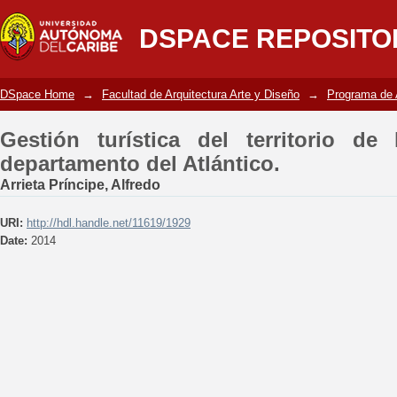
Gestión turística del territorio de la z
DSPACE REPOSITO
DSpace Home
→
Facultad de Arquitectura Arte y Diseño
→
Programa de 
Gestión turística del territorio de
departamento del Atlántico.
Arrieta Príncipe, Alfredo
URI:
http://hdl.handle.net/11619/1929
Date:
2014