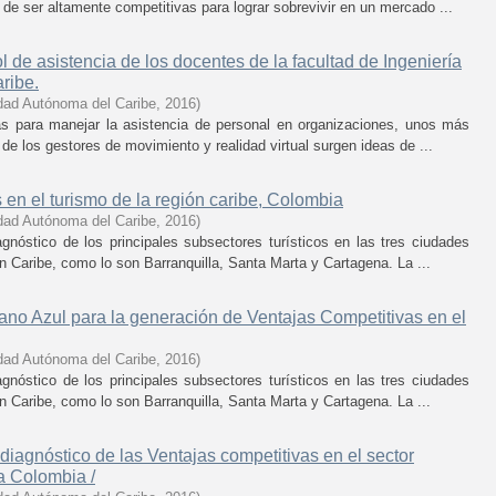
n de ser altamente competitivas para lograr sobrevivir en un mercado ...
 de asistencia de los docentes de la facultad de Ingeniería
ribe.
dad Autónoma del Caribe
,
2016
)
mas para manejar la asistencia de personal en organizaciones, unos más
de los gestores de movimiento y realidad virtual surgen ideas de ...
 en el turismo de la región caribe, Colombia
dad Autónoma del Caribe
,
2016
)
gnóstico de los principales subsectores turísticos en las tres ciudades
n Caribe, como lo son Barranquilla, Santa Marta y Cartagena. La ...
éano Azul para la generación de Ventajas Competitivas en el
dad Autónoma del Caribe
,
2016
)
gnóstico de los principales subsectores turísticos en las tres ciudades
n Caribe, como lo son Barranquilla, Santa Marta y Cartagena. La ...
diagnóstico de las Ventajas competitivas en el sector
a Colombia /