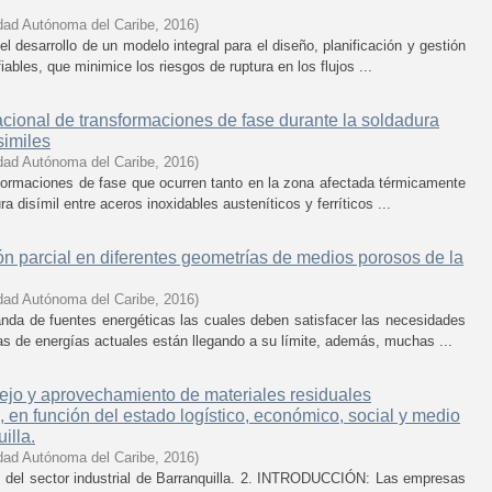
dad Autónoma del Caribe
,
2016
)
l desarrollo de un modelo integral para el diseño, planificación y gestión
ables, que minimice los riesgos de ruptura en los flujos ...
ional de transformaciones de fase durante la soldadura
similes
dad Autónoma del Caribe
,
2016
)
sformaciones de fase que ocurren tanto en la zona afectada térmicamente
 disímil entre aceros inoxidables austeníticos y ferríticos ...
ón parcial en diferentes geometrías de medios porosos de la
dad Autónoma del Caribe
,
2016
)
nda de fuentes energéticas las cuales deben satisfacer las necesidades
s de energías actuales están llegando a su límite, además, muchas ...
ejo y aprovechamiento de materiales residuales
 en función del estado logístico, económico, social y medio
illa.
dad Autónoma del Caribe
,
2016
)
 del sector industrial de Barranquilla. 2. INTRODUCCIÓN: Las empresas