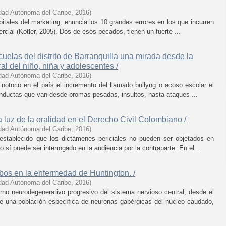
dad Autónoma del Caribe
,
2016
)
pitales del marketing, enuncia los 10 grandes errores en los que incurren
cial (Kotler, 2005). Dos de esos pecados, tienen un fuerte ...
cuelas del distrito de Barranquilla una mirada desde la
al del niño, niña y adolescentes /
dad Autónoma del Caribe
,
2016
)
otorio en el país el incremento del llamado bullyng o acoso escolar el
nductas que van desde bromas pesadas, insultos, hasta ataques ...
a luz de la oralidad en el Derecho Civil Colombiano /
dad Autónoma del Caribe
,
2016
)
establecido que los dictámenes periciales no pueden ser objetados en
o sí puede ser interrogado en la audiencia por la contraparte. En el ...
os en la enfermedad de Huntington. /
dad Autónoma del Caribe
,
2016
)
no neurodegenerativo progresivo del sistema nervioso central, desde el
de una población específica de neuronas gabérgicas del núcleo caudado,