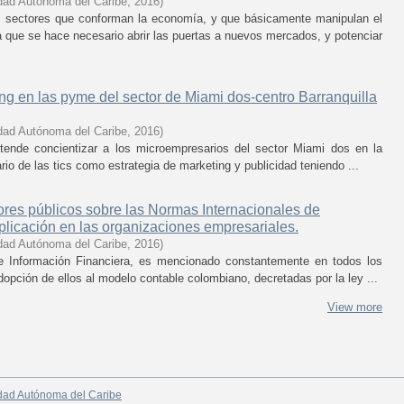
dad Autónoma del Caribe
,
2016
)
 sectores que conforman la economía, y que básicamente manipulan el
que se hace necesario abrir las puertas a nuevos mercados, y potenciar
ing en las pyme del sector de Miami dos-centro Barranquilla
dad Autónoma del Caribe
,
2016
)
etende concientizar a los microempresarios del sector Miami dos en la
rio de las tics como estrategia de marketing y publicidad teniendo ...
ores públicos sobre las Normas Internacionales de
plicación en las organizaciones empresariales.
dad Autónoma del Caribe
,
2016
)
e Información Financiera, es mencionado constantemente en todos los
opción de ellos al modelo contable colombiano, decretadas por la ley ...
View more
dad Autónoma del Caribe