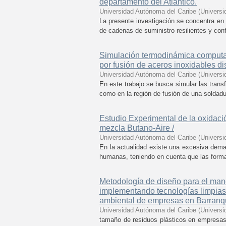
departamento del Atlántico.
Universidad Autónoma del Caribe
(
Universi
La presente investigación se concentra en e
de cadenas de suministro resilientes y confi
Simulación termodinámica computac
por fusión de aceros inoxidables di
Universidad Autónoma del Caribe
(
Universi
En este trabajo se busca simular las tran
como en la región de fusión de una soldadura
Estudio Experimental de la oxidaci
mezcla Butano-Aire /
Universidad Autónoma del Caribe
(
Universi
En la actualidad existe una excesiva dema
humanas, teniendo en cuenta que las forma
Metodología de diseño para el man
implementando tecnologías limpias,
ambiental de empresas en Barranqu
Universidad Autónoma del Caribe
(
Universi
tamaño de residuos plásticos en empresas