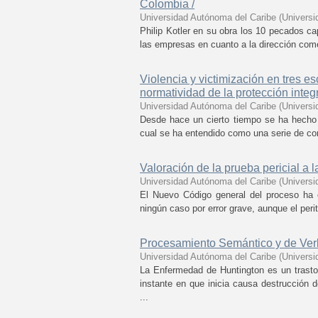
Colombia /
Universidad Autónoma del Caribe
(
Universi
Philip Kotler en su obra los 10 pecados ca
las empresas en cuanto a la dirección comer
Violencia y victimización en tres es
normatividad de la protección integr
Universidad Autónoma del Caribe
(
Universi
Desde hace un cierto tiempo se ha hecho n
cual se ha entendido como una serie de co
Valoración de la prueba pericial a l
Universidad Autónoma del Caribe
(
Universi
El Nuevo Código general del proceso ha 
ningún caso por error grave, aunque el perit
Procesamiento Semántico y de Verb
Universidad Autónoma del Caribe
(
Universi
La Enfermedad de Huntington es un trastor
instante en que inicia causa destrucción 
...