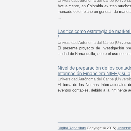
Universidad Autónoma del Caribe
(
Universi
Actualmente, en Colombia existen muchos
mercado colombiano en general, de manera 
...
Las tics como estrategia de market
/
Universidad Autónoma del Caribe
(
Universi
El presente proyecto de investigación pr
ciudad de Barranquilla, sobre el uso necesa
Nivel de preparación de los contad
Información Financiera NIFF y su a
Universidad Autónoma del Caribe
(
Universi
El tema de las Normas Internacionales d
eventos contables, debido a la inminente ad
Digital Repository
Copyright © 2015;
Universi