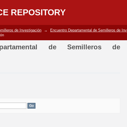
ental de Semilleros de investigación
CE REPOSITORY
milleros de Investigación
→
Encuentro Departamental de Semilleros de Inv
ión
partamental de Semilleros de