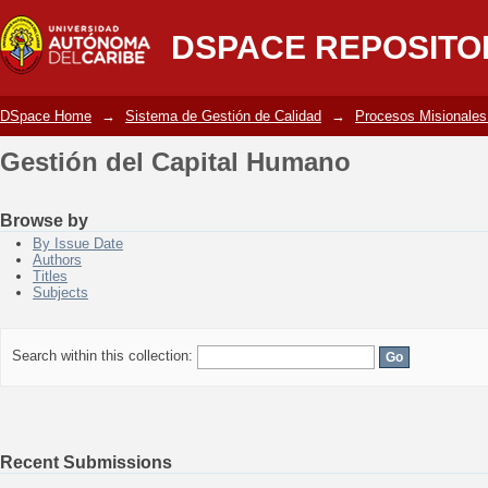
Gestión del Capital Humano
DSPACE REPOSITO
DSpace Home
→
Sistema de Gestión de Calidad
→
Procesos Misionales
Gestión del Capital Humano
Browse by
By Issue Date
Authors
Titles
Subjects
Search within this collection:
Recent Submissions