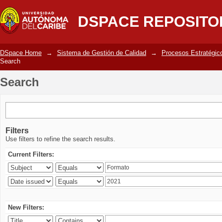
Search
DSPACE REPOSITO
DSpace Home
→
Sistema de Gestión de Calidad
→
Procesos Estratégic
Search
Search
Filters
Use filters to refine the search results.
Current Filters:
New Filters: