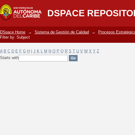
Filter by: Subject
DSPACE REPOSITO
DSpace Home
→
Sistema de Gestión de Calidad
→
Procesos Estratégic
Filter by: Subject
A
B
C
D
E
F
G
H
I
J
K
L
M
N
O
P
Q
R
S
T
U
V
W
X
Y
Z
Starts with