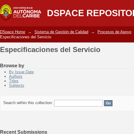
Especificaciones del Servicio
DSPACE REPOSITO
DSpace Home
→
Sistema de Gestión de Calidad
→
Procesos de Apoyo
Especificaciones del Servicio
Especificaciones del Servicio
Browse by
By Issue Date
Authors
Titles
Subjects
Search within this collection:
Recent Submissions