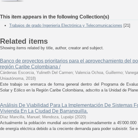
This item appears in the following Collection(s)
Trabajos de grado Ingeniería Electrónica y Telecomunicaciones
[21]
Related items
Showing items related by title, author, creator and subject.
Banco de proyectos prioritarios para el aprovechamiento del pot
región Caribe Colombiana /
Cárdenas Escorcia, Yulineth Del Carmen
;
Valencia Ochoa, Guillermo
;
Vanega
Uniautónoma
,
2018
)
Este trabajo se enmarca de forma general dentro del Programa de Evalua
Solar y Eólico en la Región Caribe Colombiana, adscrito a la Unidad de Plan
Análisis De Viabilidad Para La Implementación De Sistemas F
Vivienda En La Ciudad De Barranquilla.
Díaz Mancilla, Manuel
;
Mendoza, Lupalpi
(
2020
)
Actualmente la población mundial asciende aproximadamente a 45’000.000 
de energía eléctrica debido a la creciente demanda para poder subsistir. Se e