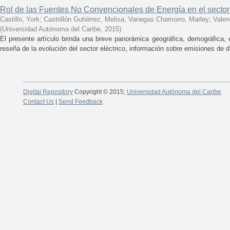
Rol de las Fuentes No Convencionales de Energía en el sector
Castillo, York
;
Castrillón Gutiérrez, Melisa
;
Vanegas Chamorro, Marley
;
Valen
(
Universidad Autónoma del Caribe
,
2015
)
El presente artículo brinda una breve panorámica geográfica, demográfica,
reseña de la evolución del sector eléctrico, información sobre emisiones de di
Digital Repository
Copyright © 2015;
Universidad Autónoma del Caribe
Contact Us
|
Send Feedback