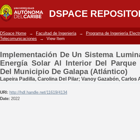
Implementación De Un Sistema Luminari
DSPACE REPOSITO
Del Parque Biotemático Megua Del Muni
DSpace Home
→
Facultad de Ingeniería
→
Programa de Ingeniería Elect
Telecomunicaciones
→
View Item
Implementación De Un Sistema Lumina
Energía Solar Al Interior Del Parqu
Del Municipio De Galapa (Atlántico)
Lapeira Padilla, Carolina Del Pilar
;
Vanoy Gazabón, Carlos 
URI:
http://hdl.handle.net/11619/4134
Date:
2022