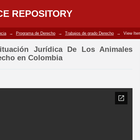
tuación Jurídica De Los Animales Co
CE REPOSITORY
ncia
→
Programa de Derecho
→
Trabajos de grado Derecho
→
View Ite
ituación Jurídica De Los Animales
echo en Colombia