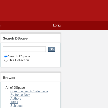
mo Sujetos de Derecho
Login
m
Search DSpace
Search DSpace
This Collection
Browse
All of DSpace
Communities & Collections
By Issue Date
Authors
Titles
Subjects