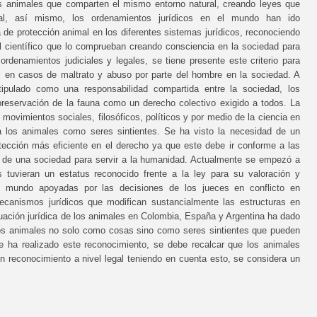
los animales que comparten el mismo entorno natural, creando leyes que
al, así mismo, los ordenamientos jurídicos en el mundo han ido
 de protección animal en los diferentes sistemas jurídicos, reconociendo
el científico que lo comprueban creando consciencia en la sociedad para
rdenamientos judiciales y legales, se tiene presente este criterio para
al en casos de maltrato y abuso por parte del hombre en la sociedad. A
stipulado como una responsabilidad compartida entre la sociedad, los
 preservación de la fauna como un derecho colectivo exigido a todos. La
movimientos sociales, filosóficos, políticos y por medio de la ciencia en
a los animales como seres sintientes. Se ha visto la necesidad de un
ección más eficiente en el derecho ya que este debe ir conforme a las
or de una sociedad para servir a la humanidad. Actualmente se empezó a
 tuvieran un estatus reconocido frente a la ley para su valoración y
 el mundo apoyadas por las decisiones de los jueces en conflicto en
canismos jurídicos que modifican sustancialmente las estructuras en
tuación jurídica de los animales en Colombia, España y Argentina ha dado
a los animales no solo como cosas sino como seres sintientes que pueden
se ha realizado este reconocimiento, se debe recalcar que los animales
un reconocimiento a nivel legal teniendo en cuenta esto, se considera un