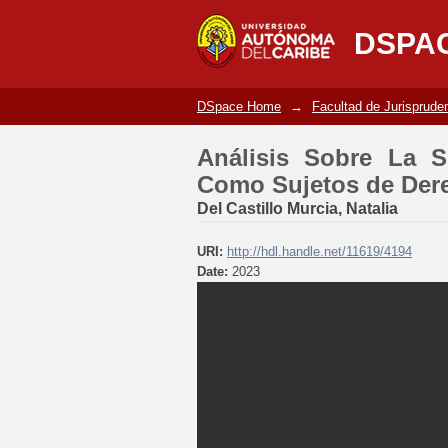
Análisis Sobre La Si
DSPA
en Colombia
DSpace Home
→
Facultad de Jurisprude
Análisis Sobre La S
Como Sujetos de Der
Del Castillo Murcia, Natalia
URI:
http://hdl.handle.net/11619/4194
Date:
2023