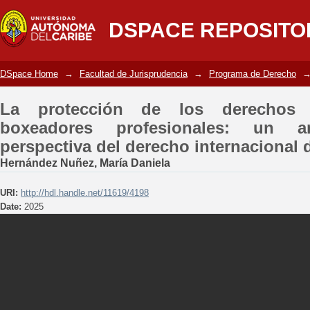
La protección de los derechos labor
DSPACE REPOSITO
análisis desde la perspectiva del derec
DSpace Home
→
Facultad de Jurisprudencia
→
Programa de Derecho
La protección de los derechos 
boxeadores profesionales: un a
perspectiva del derecho internacional d
Hernández Nuñez, María Daniela
URI:
http://hdl.handle.net/11619/4198
Date:
2025