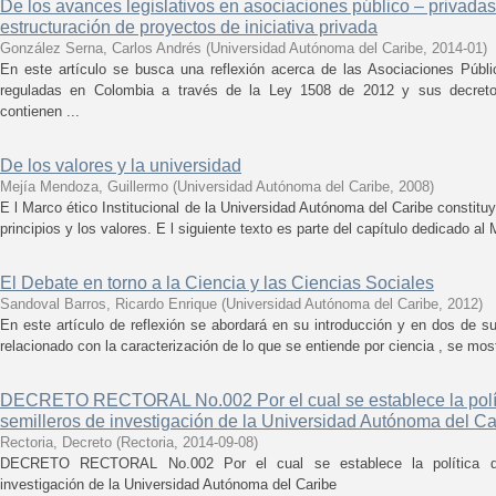
De los avances legislativos en asociaciones público – privadas 
estructuración de proyectos de iniciativa privada
González Serna, Carlos Andrés
(
Universidad Autónoma del Caribe
,
2014-01
)
En este artículo se busca una reflexión acerca de las Asociaciones Públic
reguladas en Colombia a través de la Ley 1508 de 2012 y sus decretos
contienen ...
De los valores y la universidad
Mejía Mendoza, Guillermo
(
Universidad Autónoma del Caribe
,
2008
)
E l Marco ético Institucional de la Universidad Autónoma del Caribe constituy
principios y los valores. E l siguiente texto es parte del capítulo dedicado al 
El Debate en torno a la Ciencia y las Ciencias Sociales
Sandoval Barros, Ricardo Enrique
(
Universidad Autónoma del Caribe
,
2012
)
En este artículo de reflexión se abordará en su introducción y en dos de s
relacionado con la caracterización de lo que se entiende por ciencia , se mos
DECRETO RECTORAL No.002 Por el cual se establece la políti
semilleros de investigación de la Universidad Autónoma del Ca
Rectoria, Decreto
(
Rectoria
,
2014-09-08
)
DECRETO RECTORAL No.002 Por el cual se establece la política de
investigación de la Universidad Autónoma del Caribe