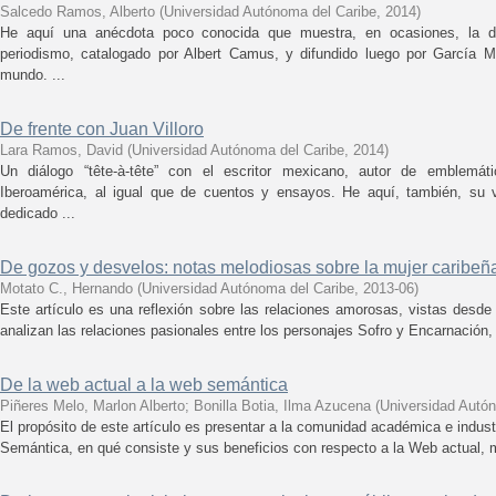
Salcedo Ramos, Alberto
(
Universidad Autónoma del Caribe
,
2014
)
He aquí una anécdota poco conocida que muestra, en ocasiones, la du
periodismo, catalogado por Albert Camus, y difundido luego por García M
mundo. ...
De frente con Juan Villoro
Lara Ramos, David
(
Universidad Autónoma del Caribe
,
2014
)
Un diálogo “tête-à-tête” con el escritor mexicano, autor de emblemá
Iberoamérica, al igual que de cuentos y ensayos. He aquí, también, su vi
dedicado ...
De gozos y desvelos: notas melodiosas sobre la mujer caribeñ
Motato C., Hernando
(
Universidad Autónoma del Caribe
,
2013-06
)
Este artículo es una reflexión sobre las relaciones amorosas, vistas desde
analizan las relaciones pasionales entre los personajes Sofro y Encarnación,
De la web actual a la web semántica
Piñeres Melo, Marlon Alberto
;
Bonilla Botia, Ilma Azucena
(
Universidad Autó
El propósito de este artículo es presentar a la comunidad académica e indust
Semántica, en qué consiste y sus beneficios con respecto a la Web actual, 