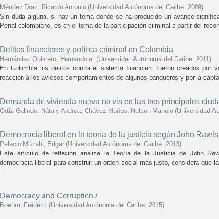
Méndez Díaz, Ricardo Antonio
(
Universidad Autónoma del Caribe
,
2009
)
Sin duda alguna, si hay un tema donde se ha producido un avance signiﬁca
Penal colombiano, es en el tema de la participación criminal a partir del reco
Delitos financieros y política criminal en Colombia
Hernández Quintero, Hernando a.
(
Universidad Autónoma del Caribe
,
2011
)
En Colombia los delitos contra el sistema financiero fueron creados por
reacción a los aviesos comportamientos de algunos banqueros y por la captaci
Demanda de vivienda nueva no vis en las tres principales ciu
Ortiz Galindo, Nátaly Andrea
;
Chávez Muños, Nelson Manolo
(
Universidad A
Democracia liberal en la teoría de la justicia según John Rawls
Palacio Mizrahi, Edgar
(
Universidad Autónoma del Caribe
,
2013
)
Este artículo de reflexión analiza la Teoría de la Justicia de John R
democracia liberal para construir un orden social más justo, considera que l
...
Democracy and Corruption /
Boehm, Frédéric
(
Universidad Autónoma del Caribe
,
2015
)