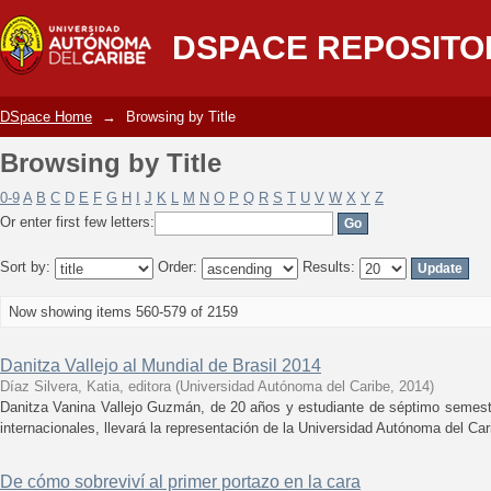
Browsing by Title
DSPACE REPOSITO
DSpace Home
→
Browsing by Title
Browsing by Title
0-9
A
B
C
D
E
F
G
H
I
J
K
L
M
N
O
P
Q
R
S
T
U
V
W
X
Y
Z
Or enter first few letters:
Sort by:
Order:
Results:
Now showing items 560-579 of 2159
Danitza Vallejo al Mundial de Brasil 2014
Díaz Silvera, Katia, editora
(
Universidad Autónoma del Caribe
,
2014
)
Danitza Vanina Vallejo Guzmán, de 20 años y estudiante de séptimo semest
internacionales, llevará la representación de la Universidad Autónoma del Ca
De cómo sobreviví al primer portazo en la cara