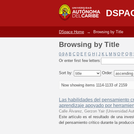
Browsing by Title
DSPA
DSpace Home
→
Browsing by Title
Browsing by Title
0-9
A
B
C
D
E
F
G
H
I
J
K
L
M
N
O
P
Q
R
Or enter first few letters:
Sort by:
Order:
Now showing items 1114-1133 of 2159
Las habilidades del pensamiento crí
aprendizaje apoyado por herramien
Calle Álvarez, Gerzon Yair
(
Universidad Au
Este artículo es el resultado de una inves
del pensamiento crítico durante la producci