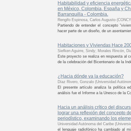
Habitabilidad y eficiencia energéti
en México, Colombia, España y Chi
Barranquilla - Colombia.
Rengifo Espinosa, Carlos Augusto
(
CONC
Partiendo de entender el concepto “vivie
hacer parte de un diseño, de un asentamien
Habitaciones y Viviendas Hace 20
Siefken Aguirre, Sindy
;
Morales Rincón, Di
Este proyecto se realiza en respuesta al 
de la celebración del Bicentenario de la Ind
¿Hacia dónde va la educación?
Díaz Rivero, Gonzalo
(
Universidad Autónom
El presente artículo analiza la política
análisis fue el Informe a la Unesco de la Co
Hacia un análisis crítico del discur
lograr una reflexión del concepto d
periodístico, examinando los eleme
Universidad Autónoma del Caribe
(
Universi
el lenguaje radiofónico ha cambiado al m