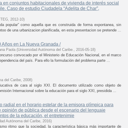
ca en conjuntos habitacionales de vivienda de interés social
le. Caso de estudio Ciudadela “Adelita de Char”,
YTEG
,
2012-10
)
nda popular” como aquella que es construida de forma expontanea, sin
too de una urbanizacion planificada, en esta presentacion se pretende ...
0 Años en La Nueva Granada /
ana Paola
(
Universidad Autónoma del Caribe.
,
2016-05-18
)
concurso convocado por el Ministerio de Educación Nacional, en el marco
ependencia del país. Para ello la formulación del problema parte ...
a del Caribe
,
2008
)
 educativa de cara al siglo XXI. El documento utilizado como objeto de
misión Internacional sobre la educación para el siglo XXI, presidida ...
so radial en el horario estelar de la emisora olímpica para
e opinión de pública desde el escenario del lenguaje
ntos de la educación, el entretenimie
dad Autónoma del Caribe
,
2016
)
ismo ritmo que la sociedad, la característica básica más importante de