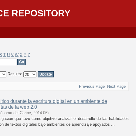
CE REPOSITORY
S
T
U
V
W
X
Y
Z
Results:
Previous Page
Next Page
tico durante la escritura digital en un ambiente de
tas de la web 2.0
tónoma del Caribe
,
2014-06
)
tigación que tuvo como objetivo analizar el desarrollo de las habilidades
ón de textos digitales bajo ambientes de aprendizaje apoyados ...