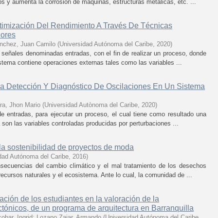
os y aumenta la corrosión de máquinas, estructuras metálicas, etc. ...
imización Del Rendimiento A Través De Técnicas
dores
nchez, Juan Camilo
(
Universidad Autónoma del Caribe
,
2020
)
 señales denominadas entradas, con el fin de realizar un proceso, donde
istema contiene operaciones externas tales como las variables ...
a Detección Y Diagnóstico De Oscilaciones En Un Sistema
ra, Jhon Mario
(
Universidad Autònoma del Caribe
,
2020
)
e entradas, para ejecutar un proceso, el cual tiene como resultado una
 son las variables controladas producidas por perturbaciones ...
 la sostenibilidad de proyectos de moda
dad Autónoma del Caribe
,
2016
)
secuencias del cambio climático y el mal tratamiento de los desechos
recursos naturales y el ecosistema. Ante lo cual, la comunidad de ...
zación de los estudiantes en la valoración de la
ctónicos, de un programa de arquitectura en Barranquilla
obar, Ingrid
;
Lozano Zajar, Armando
(
Universidad Autónoma del Caribe
,