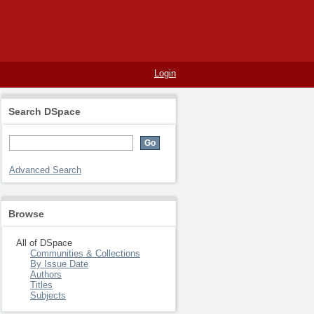
Login
Search DSpace
Advanced Search
Browse
All of DSpace
Communities & Collections
By Issue Date
Authors
Titles
Subjects