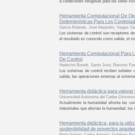
a condiciones riesgosas para los seres viv
Herramienta Computacional De Opt
Determinísticas Para Los Controla
Garcia Rolando, José Alejandro
;
Vargas Sá
Los sistemas de control son receptores de
el resultado es conocido como salida, el s
Herramienta Computacional Para L
De Control
Hadechni Bonett, Samir José
;
Ramírez Par
Los sistemas de control reciben señales d
salida, las operaciones externas al sistema
Herramienta didáctica para valorar
Universidad Autónoma del Caribe
(
Universi
Actualmente la humanidad afronta las con
industriales que afectan la humanidad, los 
Herramienta didáctica, para la utili
sostenibilidad de proyectos arquite
Rada Solano, Carlos Antonio
;
Gutiérrez Esc