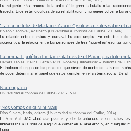
Mario Erazo, Jorge
(
Universidad Autónoma del Caribe
,
2015
)
La indigente más famosa de la calle 72 le gana la batalla a las adiccione
tragedia. Dice estar orgullosa de su rehabilitación y no quiere volver a los 
“La noche feliz de Madame Yvonne” y otros cuentos sobre el ca
Bolaño Sandoval, Adalberto
(
Universidad Autónoma del Caribe
,
2013-06
)
La relación entre literatura y carnaval ha sido amplia. En este texto de 
sociocrítica, la relación entre los personajes de tres “nouvelles” escritas por d
La norma hipotética fundamental desde el Paradigma Interpreta
Herrera Tapias, Beliña
;
Certain Ruiz, Roberto
(
Universidad Autónoma del Cari
Establecer el origen de los principios que sirven de contenido a la norma bási
de poder determinar el papel que estos cumplen en el sistema social. De allí q
Normograma
Universidad Autónoma de Caribe
(
2021-12-14
)
¡Nos vemos en el Mini Mall!
Días Silvera, Katia, editora
(
Universidad Autónoma del Caribe
,
2014
)
El Mini Mall UAC abrió sus puertas y, desde entonces, son muchos los
universitaria a la hora de elegir qué comer en el almuerzo o, en cualquier
Lugar ...