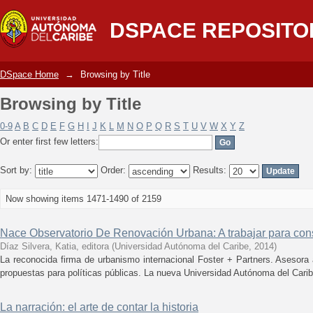
Browsing by Title
DSPACE REPOSITO
DSpace Home
→
Browsing by Title
Browsing by Title
0-9
A
B
C
D
E
F
G
H
I
J
K
L
M
N
O
P
Q
R
S
T
U
V
W
X
Y
Z
Or enter first few letters:
Sort by:
Order:
Results:
Now showing items 1471-1490 of 2159
Nace Observatorio De Renovación Urbana: A trabajar para cons
Díaz Silvera, Katia, editora
(
Universidad Autónoma del Caribe
,
2014
)
La reconocida firma de urbanismo internacional Foster + Partners. Asesora
propuestas para políticas públicas. La nueva Universidad Autónoma del Caribe
La narración: el arte de contar la historia