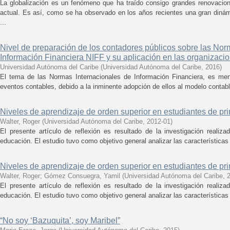
La globalización es un fenómeno que ha traído consigo grandes renovacion
actual. Es así, como se ha observado en los años recientes una gran dinámi
...
Nivel de preparación de los contadores públicos sobre las Nor
Información Financiera NIFF y su aplicación en las organizaci
Universidad Autónoma del Caribe
(
Universidad Autónoma del Caribe
,
2016
)
El tema de las Normas Internacionales de Información Financiera, es me
eventos contables, debido a la inminente adopción de ellos al modelo contabl
Niveles de aprendizaje de orden superior en estudiantes de p
Walter, Roger
(
Universidad Autónoma del Caribe
,
2012-01
)
El presente artículo de reflexión es resultado de la investigación realiza
educación. El estudio tuvo como objetivo general analizar las características 
Niveles de aprendizaje de orden superior en estudiantes de p
Walter, Roger
;
Gómez Consuegra, Yamil
(
Universidad Autónoma del Caribe
,
El presente artículo de reflexión es resultado de la investigación realiza
educación. El estudio tuvo como objetivo general analizar las características 
“No soy ‘Bazuquita’, soy Maribel”