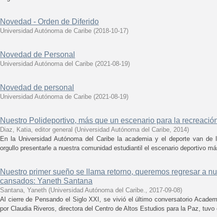
Novedad - Orden de Diferido
Universidad Autónoma de Caribe
(
2018-10-17
)
Novedad de Personal
Universidad Autónoma del Caribe
(
2021-08-19
)
Novedad de personal
Universidad Autónoma de Caribe
(
2021-08-19
)
Nuestro Polideportivo, más que un escenario para la recreació
Diaz, Katia, editor general
(
Universidad Autónoma del Caribe
,
2014
)
En la Universidad Autónoma del Caribe la academia y el deporte van de
orgullo presentarle a nuestra comunidad estudiantil el escenario deportivo má
Nuestro primer sueño se llama retorno, queremos regresar a nu
cansados: Yaneth Santana
Santana, Yaneth
(
Universidad Autónoma del Caribe.
,
2017-09-08
)
Al cierre de Pensando el Siglo XXI, se vivió el último conversatorio Acade
por Claudia Riveros, directora del Centro de Altos Estudios para la Paz, tuvo