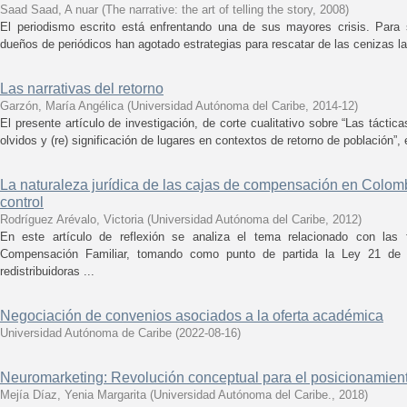
Saad Saad, A nuar
(
The narrative: the art of telling the story
,
2008
)
El periodismo escrito está enfrentando una de sus mayores crisis. Para sa
dueños de periódicos han agotado estrategias para rescatar de las cenizas la c
Las narrativas del retorno
Garzón, María Angélica
(
Universidad Autónoma del Caribe
,
2014-12
)
El presente artículo de investigación, de corte cualitativo sobre “Las táctic
olvidos y (re) significación de lugares en contextos de retorno de población”, 
La naturaleza jurídica de las cajas de compensación en Colombi
control
Rodríguez Arévalo, Victoria
(
Universidad Autónoma del Caribe
,
2012
)
En este artículo de reflexión se analiza el tema relacionado con las
Compensación Familiar, tomando como punto de partida la Ley 21 de
redistribuidoras ...
Negociación de convenios asociados a la oferta académica
Universidad Autónoma de Caribe
(
2022-08-16
)
Neuromarketing: Revolución conceptual para el posicionamient
Mejía Díaz, Yenia Margarita
(
Universidad Autónoma del Caribe.
,
2018
)