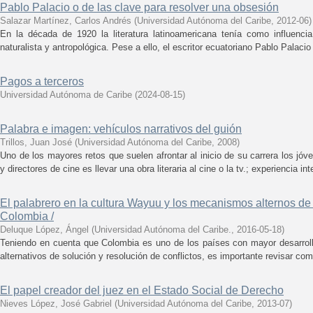
Pablo Palacio o de las clave para resolver una obsesión
Salazar Martínez, Carlos Andrés
(
Universidad Autónoma del Caribe
,
2012-06
)
En la década de 1920 la literatura latinoamericana tenía como influenci
naturalista y antropológica. Pese a ello, el escritor ecuatoriano Pablo Palacio 
Pagos a terceros
Universidad Autónoma de Caribe
(
2024-08-15
)
Palabra e imagen: vehículos narrativos del guión
Trillos, Juan José
(
Universidad Autónoma del Caribe
,
2008
)
Uno de los mayores retos que suelen afrontar al inicio de su carrera los jóven
y directores de cine es llevar una obra literaria al cine o la tv.; experiencia int
El palabrero en la cultura Wayuu y los mecanismos alternos de 
Colombia /
Deluque López, Ángel
(
Universidad Autónoma del Caribe.
,
2016-05-18
)
Teniendo en cuenta que Colombia es uno de los países con mayor desarrol
alternativos de solución y resolución de conflictos, es importante revisar co
El papel creador del juez en el Estado Social de Derecho
Nieves López, José Gabriel
(
Universidad Autónoma del Caribe
,
2013-07
)