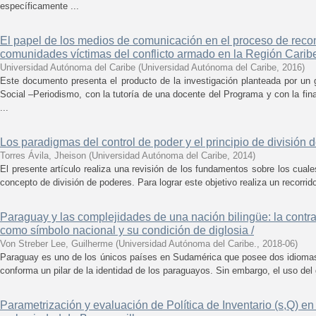
específicamente ...
El papel de los medios de comunicación en el proceso de recons
comunidades víctimas del conflicto armado en la Región Caribe
Universidad Autónoma del Caribe
(
Universidad Autónoma del Caribe
,
2016
)
Este documento presenta el producto de la investigación planteada por un
Social –Periodismo, con la tutoría de una docente del Programa y con la fin
...
Los paradigmas del control de poder y el principio de división 
Torres Ávila, Jheison
(
Universidad Autónoma del Caribe
,
2014
)
El presente artículo realiza una revisión de los fundamentos sobre los cual
concepto de división de poderes. Para lograr este objetivo realiza un recorrido 
Paraguay y las complejidades de una nación bilingüe: la contr
como símbolo nacional y su condición de diglosia /
Von Streber Lee, Guilherme
(
Universidad Autónoma del Caribe.
,
2018-06
)
Paraguay es uno de los únicos países en Sudamérica que posee dos idiomas o
conforma un pilar de la identidad de los paraguayos. Sin embargo, el uso del 
Parametrización y evaluación de Política de Inventario (s,Q) e