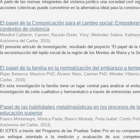
A partir de las normas integrantes del sistema jurídico una sociedad civil or
acciones colectivas puede convertirse en la alternativa ideal para la constru
El papel de la Comunicación para el cambio social: Empoderam
contextos de violencia
Mendivil Calderón, Carmen
;
Racedo Durán, Yimy
;
Meléndez Solano, Kathery
Autónoma del Caribe
,
2015
)
El presente artículo de investigación, resultado del proyecto “El papel de l
la reconstrucción del tejido social de la región de los Montes de María y la Ser
El papel de la familia en la normalización del embarazo a temp
Rojas Betancur, Mauricio PhD
;
Álvarez Nieto, Carmen PhD
;
Méndez Villamiz
Caribe.
,
2016
)
En esta investigación la familia tiene un lugar central para analizar el e
investigación de corte cualitativo y hermenéutico a través de entrevistas sem
Papel de las habilidades metalingüísticas en los procesos de lec
educación superior
Franco Montenegro, Mónica Paola
;
Blanco Miranda, Perla Isabel
;
Cortés Peñ
Autónoma del Caribe
,
2013
)
El ICFES a través del Programa de las Pruebas Saber Pro en su componen
un enfoque orientado a la medición y evaluación de sus competenc