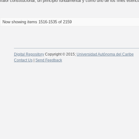
valor constitucional, un principio fundamental y como uno de los fines esenci
Now showing items 1516-1535 of 2159
Digital Repository
Copyright © 2015;
Universidad Autónoma del Caribe
Contact Us
|
Send Feedback