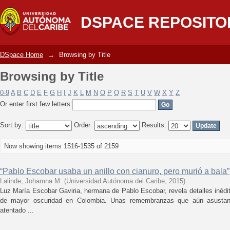
Browsing by Title
DSPACE REPOSITO
DSpace Home
→
Browsing by Title
Browsing by Title
0-9
A
B
C
D
E
F
G
H
I
J
K
L
M
N
O
P
Q
R
S
T
U
V
W
X
Y
Z
Or enter first few letters:
Sort by:
Order:
Results:
Now showing items 1516-1535 of 2159
“Pablo Escobar usaba un anillo con cianuro, pero murió a bala”
Lalinde, Johamna M.
(
Universidad Autónoma del Caribe
,
2015
)
Luz María Escobar Gaviria, hermana de Pablo Escobar, revela detalles inédi
de mayor oscuridad en Colombia. Unas remembranzas que aún asustan
atentado ...