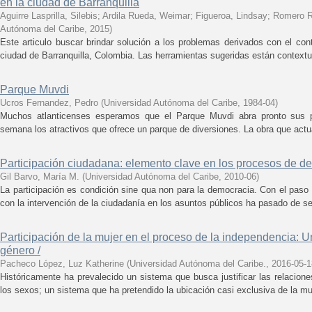
en la ciudad de Barranquilla
Aguirre Lasprilla, Silebis
;
Ardila Rueda, Weimar
;
Figueroa, Lindsay
;
Romero R
Autónoma del Caribe
,
2015
)
Este articulo buscar brindar solución a los problemas derivados con el cont
ciudad de Barranquilla, Colombia. Las herramientas sugeridas están contextu
Parque Muvdi
Ucros Fernandez, Pedro
(
Universidad Autónoma del Caribe
,
1984-04
)
Muchos atlanticenses esperamos que el Parque Muvdi abra pronto sus pu
semana los atractivos que ofrece un parque de diversiones. La obra que act
Participación ciudadana: elemento clave en los procesos de de
Gil Barvo, María M.
(
Universidad Autónoma del Caribe
,
2010-06
)
La participación es condición sine qua non para la democracia. Con el paso
con la intervención de la ciudadanía en los asuntos públicos ha pasado de ser 
Participación de la mujer en el proceso de la independencia: U
género /
Pacheco López, Luz Katherine
(
Universidad Autónoma del Caribe.
,
2016-05-1
Históricamente ha prevalecido un sistema que busca justificar las relacion
los sexos; un sistema que ha pretendido la ubicación casi exclusiva de la muj