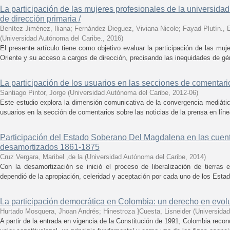
La participación de las mujeres profesionales de la universida
de dirección primaria /
Benítez Jiménez, Iliana
;
Fernández Dieguez, Viviana Nicole
;
Fayad Plutín., 
(
Universidad Autónoma del Caribe.
,
2016
)
El presente artículo tiene como objetivo evaluar la participación de las muj
Oriente y su acceso a cargos de dirección, precisando las inequidades de gé
La participación de los usuarios en las secciones de comentario
Santiago Pintor, Jorge
(
Universidad Autónoma del Caribe
,
2012-06
)
Este estudio explora la dimensión comunicativa de la convergencia mediátic
usuarios en la sección de comentarios sobre las noticias de la prensa en líne
Participación del Estado Soberano Del Magdalena en las cuen
desamortizados 1861-1875
Cruz Vergara, Maribel ,de la
(
Universidad Autónoma del Caribe
,
2014
)
Con la desamortización se inició el proceso de liberalización de tierras 
dependió de la apropiación, celeridad y aceptación por cada uno de los Estad
La participación democrática en Colombia: un derecho en evolu
Hurtado Mosquera, Jhoan Andrés
;
Hinestroza }Cuesta, Lisneider
(
Universida
A partir de la entrada en vigencia de la Constitución de 1991, Colombia reco