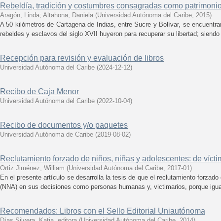
Rebeldía, tradición y costumbres consagradas como patrimonio 
Aragón, Linda
;
Altahona, Daniela
(
Universidad Autónoma del Caribe
,
2015
)
A 50 kilómetros de Cartagena de Indias, entre Sucre y Bolívar, se encuentr
rebeldes y esclavos del siglo XVII huyeron para recuperar su libertad; siendo
Recepción para revisión y evaluación de libros
Universidad Autónoma del Caribe
(
2024-12-12
)
Recibo de Caja Menor
Universidad Autónoma del Caribe
(
2022-10-04
)
Recibo de documentos y/o paquetes
Universidad Autónoma de Caribe
(
2019-08-02
)
Reclutamiento forzado de niños, niñas y adolescentes: de vícti
Ortiz Jiménez, William
(
Universidad Autónoma del Caribe
,
2017-01
)
En el presente artículo se desarrolla la tesis de que el reclutamiento forzad
(NNA) en sus decisiones como personas humanas y, victimarios, porque igual
Recomendados: Libros con el Sello Editorial Uniautónoma
Días Silvera, Katia, editora
(
Universidad Autónoma del Caribe
,
2014
)