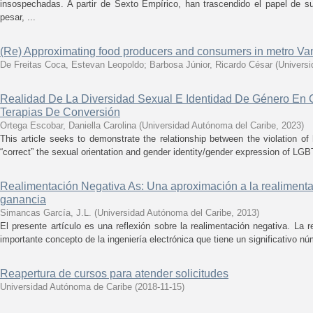
insospechadas. A partir de Sexto Empírico, han trascendido el papel de s
pesar, ...
(Re) Approximating food producers and consumers in metro Va
De Freitas Coca, Estevan Leopoldo
;
Barbosa Júnior, Ricardo César
(
Universi
Realidad De La Diversidad Sexual E Identidad De Género En 
Terapias De Conversión
Ortega Escobar, Daniella Carolina
(
Universidad Autónoma del Caribe
,
2023
)
This article seeks to demonstrate the relationship between the violation of
“correct” the sexual orientation and gender identity/gender expression of LGB
Realimentación Negativa As: Una aproximación a la realimenta
ganancia
Simancas García, J.L.
(
Universidad Autónoma del Caribe
,
2013
)
El presente artículo es una reflexión sobre la realimentación negativa. La 
importante concepto de la ingeniería electrónica que tiene un significativo nú
Reapertura de cursos para atender solicitudes
Universidad Autónoma de Caribe
(
2018-11-15
)