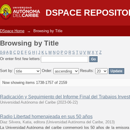
Browsing by Title
DSPACE REPOSITO
DSpace Home
→
Browsing by Title
Browsing by Title
0-9
A
B
C
D
E
F
G
H
I
J
K
L
M
N
O
P
Q
R
S
T
U
V
W
X
Y
Z
Or enter first few letters:
Sort by:
Order:
Results:
Now showing items 1738-1757 of 2159
Radicación y Seguimiento del Informe Final del Trabajos Inves
Universidad Autónoma del Caribe
(
2023-06-22
)
Radio Libertad homenajeada en sus 50 años
Diaz Silvera, Katia, editora
(
Universidad Autónoma del Caribe
,
2013
)
La Universidad Autónoma del caribe conmemoró los 50 años de la emisora 