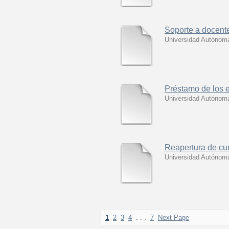
Soporte a docente
Universidad Autónoma
Préstamo de los e
Universidad Autónoma
Reapertura de cur
Universidad Autónoma
1
2
3
4
. . .
7
Next Page