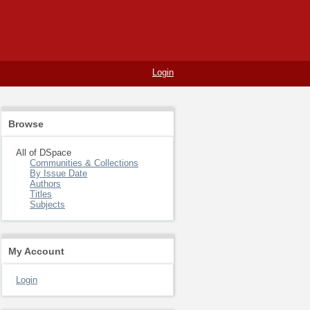
Login
Browse
All of DSpace
Communities & Collections
By Issue Date
Authors
Titles
Subjects
My Account
Login