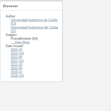
Discover
Author
Universidad Autónoma de Caribe
(53)
Universidad Autónoma del Caribe
(11)
Subject
Procedimiento (64)
... View More
Date Issued
2025 (3)
2024 (14)
2023 (9)
2022 (11)
2021 (3)
2020 (8)
2019 (1)
2018 (14)