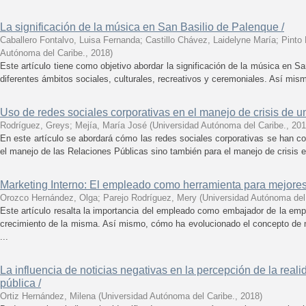
La significación de la música en San Basilio de Palenque /
Caballero Fontalvo, Luisa Fernanda
;
Castillo Chávez, Laidelyne María
;
Pinto 
Autónoma del Caribe.
,
2018
)
Este artículo tiene como objetivo abordar la significación de la música en S
diferentes ámbitos sociales, culturales, recreativos y ceremoniales. Así mismo
Uso de redes sociales corporativas en el manejo de crisis de u
Rodríguez, Greys
;
Mejía, María José
(
Universidad Autónoma del Caribe.
,
201
En este artículo se abordará cómo las redes sociales corporativas se han co
el manejo de las Relaciones Públicas sino también para el manejo de crisis 
Marketing Interno: El empleado como herramienta para mejores
Orozco Hernández, Olga
;
Parejo Rodríguez, Mery
(
Universidad Autónoma del
Este artículo resalta la importancia del empleado como embajador de la em
crecimiento de la misma. Así mismo, cómo ha evolucionado el concepto de m
...
La influencia de noticias negativas en la percepción de la reali
pública /
Ortiz Hernández, Milena
(
Universidad Autónoma del Caribe.
,
2018
)