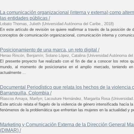
La comunicación organizacional (interna y externa) como alter
las entidades públicas /
Lobato Thomas, Julieth
(
Universidad Autónoma del Caribe.
,
2018
)
En este artículo de revisión se quiere reafirmar a través de la posición de 
conceptos de comunicación organizacional, comunicación interna y comunica
Posicionamiento de una marca, un reto digital /
Henao Rincón, Benjamín
;
Solano López, Catalina
(
Universidad Autónoma del 
El presente proyecto fue realizado con el fin de dar a conocer los reto
mundo, al momento de posicionarse en el amplio mercado, teniendo en
actualmente ...
Documental Periodístico que relata los hechos de la violencia c
Barranquilla, Colombia /
Riascos Amaya, Marilyn
;
Lacouture Hernández, Margarita Rosa
(
Universidad
Este artículo relata el flagelo de la violencia de género intensificada hacía l
fenómenos de la problemática que enfrentan las mujeres en la actualidad y por
Marketing y Comunicación Externa de la Dirección General Marí
(DIMAR) /