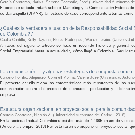
García Contreras, Narlys
;
Serrano Caamaño, José
(
Universidad Autónoma del
El presente artículo tratará sobre el Marketing y la Comunicación Externa de
de Barranquilla (DIMAR). Un estudio de caso correspondiente a temas como e
¿Cuál es la verdadera situación de la Responsabilidad Social 
de Colombia? /
Cuello Cantillo, Kelly Dayana
;
Florez Rodríguez, Wendy Loraine
(
Universidad
A través del siguiente artículo se hace un recorrido histórico y general d
Social Empresarial hasta la actualidad y cómo llegó a Colombia. Seguidam
...
La comunicación… y algunas estrategias de conquista comercia
Cordero Pombo, Alejandro
;
Coronell Molina, Valeria José
(
Universidad Autóno
El presente estudio revisa las características más importantes de las nue
comunicación dentro del proceso de mercadeo, producción y fidelizaci
empresa. ...
Estructura organizacional en proyecto social para la comunid
Cabrera Contreras, Nicolás A.
(
Universidad Autónoma del Caribe.
,
2018
)
En la sociedad actual Colombiana existen más de 42.665 casos de violenci
(De cero a siempre, 2013) Por esta razón se propone un proyecto social, qu
...