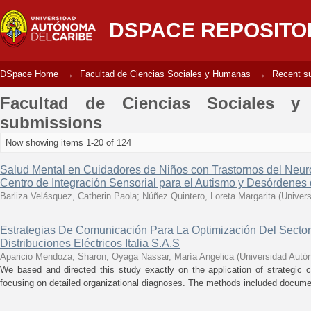
Recently added
DSPACE REPOSITO
DSpace Home
→
Facultad de Ciencias Sociales y Humanas
→
Recent s
Facultad de Ciencias Sociales y
submissions
Now showing items 1-20 of 124
Salud Mental en Cuidadores de Niños con Trastornos del Neur
Centro de Integración Sensorial para el Autismo y Desórdenes 
Barliza Velásquez, Catherin Paola
;
Núñez Quintero, Loreta Margarita
(
Univer
Estrategias De Comunicación Para La Optimización Del Sector
Distribuciones Eléctricos Italia S.A.S
Aparicio Mendoza, Sharon
;
Oyaga Nassar, María Angelica
(
Universidad Autó
We based and directed this study exactly on the application of strategic c
focusing on detailed organizational diagnoses. The methods included document