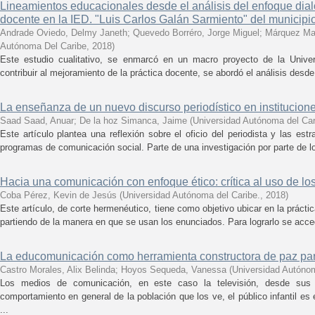
Lineamientos educacionales desde el análisis del enfoque dialó
docente en la IED. "Luis Carlos Galán Sarmiento" del municipi
Andrade Oviedo, Delmy Janeth
;
Quevedo Borréro, Jorge Miguel
;
Márquez Mar
Autónoma Del Caribe
,
2018
)
Este estudio cualitativo, se enmarcó en un macro proyecto de la Unive
contribuir al mejoramiento de la práctica docente, se abordó el análisis desd
La enseñanza de un nuevo discurso periodístico en institucione
Saad Saad, Anuar
;
De la hoz Simanca, Jaime
(
Universidad Autónoma del Car
Este artículo plantea una reflexión sobre el oficio del periodista y las est
programas de comunicación social. Parte de una investigación por parte de l
Hacia una comunicación con enfoque ético: crítica al uso de lo
Coba Pérez, Kevin de Jesús
(
Universidad Autónoma del Caribe.
,
2018
)
Este artículo, de corte hermenéutico, tiene como objetivo ubicar en la práct
partiendo de la manera en que se usan los enunciados. Para lograrlo se acced
La educomunicación como herramienta constructora de paz para 
Castro Morales, Alix Belinda
;
Hoyos Sequeda, Vanessa
(
Universidad Autónom
Los medios de comunicación, en este caso la televisión, desde sus i
comportamiento en general de la población que los ve, el público infantil es
...