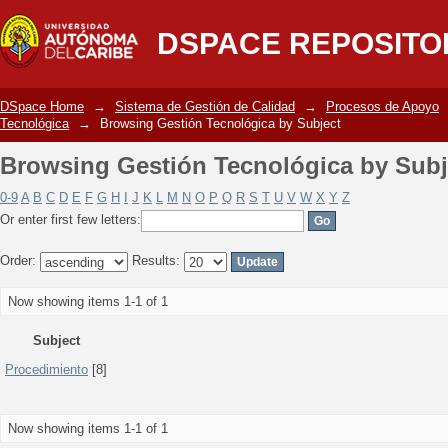
Browsing Gestión Tecnológica by Subj
DSPACE REPOSITO
DSpace Home
→
Sistema de Gestión de Calidad
→
Procesos de Apoyo
Tecnológica
→
Browsing Gestión Tecnológica by Subject
Browsing Gestión Tecnológica by Subj
0-9
A
B
C
D
E
F
G
H
I
J
K
L
M
N
O
P
Q
R
S
T
U
V
W
X
Y
Z
Or enter first few letters:
Order:
Results:
Now showing items 1-1 of 1
Subject
Procedimiento
[8]
Now showing items 1-1 of 1