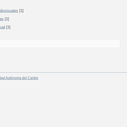
diovisuales
[1]
cas
[1]
tual
[1]
dad Autónoma del Caribe