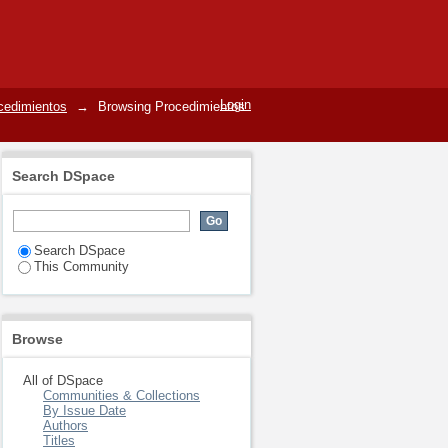
Login
cedimientos
→
Browsing Procedimientos
Search DSpace
Search DSpace
This Community
Browse
All of DSpace
Communities & Collections
By Issue Date
Authors
Titles