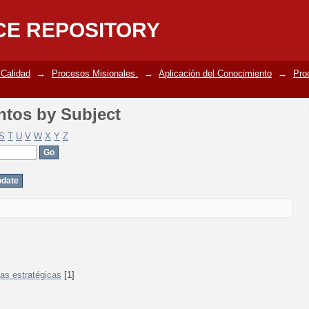
tos by Subject
CE REPOSITORY
 Calidad
→
Procesos Misionales.
→
Aplicación del Conocimiento
→
Pro
tos by Subject
S
T
U
V
W
X
Y
Z
zas estratégicas
[1]