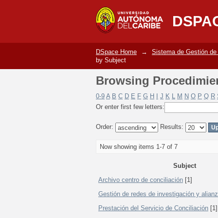
Browsing Procedimien
DSPA
DSpace Home
→
Sistema de Gestión de
by Subject
Browsing Procedimien
0-9
A
B
C
D
E
F
G
H
I
J
K
L
M
N
O
P
Q
R
Or enter first few letters:
Order:
Results:
Now showing items 1-7 of 7
Subject
Archivo centro de conciliación
[1]
Gestión de redes de investigación y alian
Prestación del Servicio de Conciliación
[1]