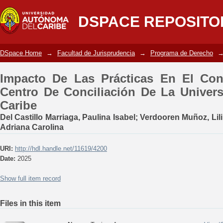
Impacto De Las Prácticas En El Consul
DSPACE REPOSITO
La Universidad Autónoma Del Caribe
DSpace Home
→
Facultad de Jurisprudencia
→
Programa de Derecho
Impacto De Las Prácticas En El Cons
Centro De Conciliación De La Univer
Caribe
Del Castillo Marriaga, Paulina Isabel
;
Verdooren Muñoz, Lili
Adriana Carolina
URI:
http://hdl.handle.net/11619/4200
Date:
2025
Show full item record
Files in this item