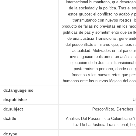
internacional humanitario, que desorgan
de la sociedad y la política. Tras el 
estos grupos; el conflicto no acabó y p
transmutando con nuevos rostros, ló
producto de fallas no previstas en los mo
políticas de paz y sometimiento que se ll
de una Justicia Transicional, generan
del posconflicto similares que, ambas n
actualidad. Motivados en tal panora
investigación realizamos un análisis 
ejecución de la Justicia Transicional
posterrorismo peruano, donde nos 
fracasos y los nuevos retos que pre
humanos ante las nuevas lógicas del confl
dc.language.iso
dc.publisher
U
dc.subject
Posconflicto, Derechos 
dc.title
Análisis Del Posconflicto Colombiano Y
Luz De La Justicia Transicional; L
dc.type