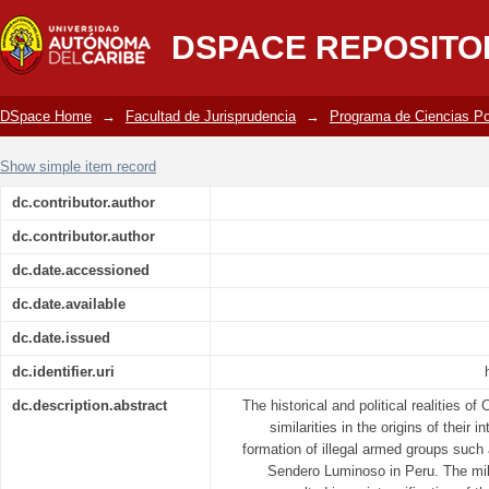
Análisis Del Posconflicto Colombiano
DSPACE REPOSITO
Justicia Transicional; Logros, Fracas
DSpace Home
→
Facultad de Jurisprudencia
→
Programa de Ciencias Po
Show simple item record
dc.contributor.author
dc.contributor.author
dc.date.accessioned
dc.date.available
dc.date.issued
dc.identifier.uri
dc.description.abstract
The historical and political realities 
similarities in the origins of their i
formation of illegal armed groups suc
Sendero Luminoso in Peru. The mili