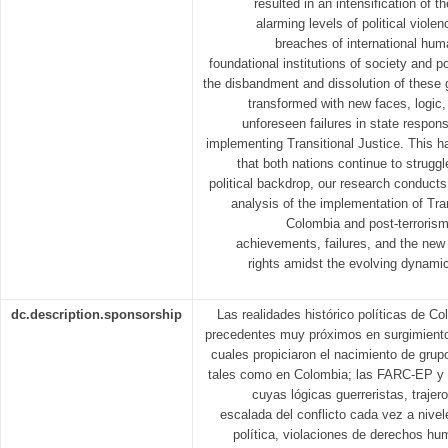
resulted in an intensification of t
alarming levels of political viole
breaches of international huma
foundational institutions of society and po
the disbandment and dissolution of these gr
transformed with new faces, logic,
unforeseen failures in state respon
implementing Transitional Justice. This ha
that both nations continue to struggl
political backdrop, our research conduct
analysis of the implementation of Tran
Colombia and post-terrorism
achievements, failures, and the new
rights amidst the evolving dynamics
dc.description.sponsorship
Las realidades histórico políticas de C
precedentes muy próximos en surgimiento 
cuales propiciaron el nacimiento de grup
tales como en Colombia; las FARC-EP y
cuyas lógicas guerreristas, traje
escalada del conflicto cada vez a nive
política, violaciones de derechos hu