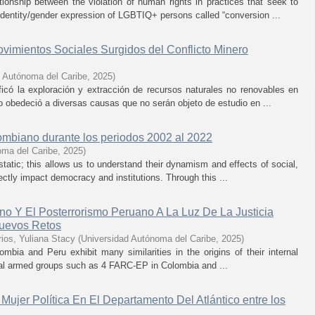
tionship between the violation of human rights in practices that seek to
 identity/gender expression of LGBTIQ+ persons called “conversion ...
vimientos Sociales Surgidos del Conflicto Minero
d Autónoma del Caribe
,
2025
)
ficó la exploración y extracción de recursos naturales no renovables en
o obedeció a diversas causas que no serán objeto de estudio en ...
ombiano durante los periodos 2002 al 2022
oma del Caribe
,
2025
)
static; this allows us to understand their dynamism and effects of social,
ctly impact democracy and institutions. Through this ...
no Y El Posterrorismo Peruano A La Luz De La Justicia
Nuevos Retos
rios, Yuliana Stacy
(
Universidad Autónoma del Caribe
,
2025
)
olombia and Peru exhibit many similarities in the origins of their internal
legal armed groups such as 4 FARC-EP in Colombia and ...
Mujer Política En El Departamento Del Atlántico entre los