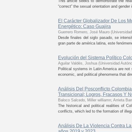
This article seeks to demonstrate the rela
“correct” the sexual orientation and gender
El Carácter Globalizador De Los Mo
Energético: Caso Guajira
Guerrero Romero, José Mauro
(
Universida
Desde finales del siglo pasado, se intensi
gran parte de américa latina, este fenómen
Evolución del Sistema Político Col
Aguilar Valdés, Joshua
(
Universidad Autón
Political systems in Latin America are not 
economic, and political phenomena that dire
Análisis Del Posconflicto Colombia
Transicional; Logros, Fracasos Y 
Baloco Salcedo, Miller williamn
;
Arrieta Bar
The historical and political realities of C
conflicts, which led to the formation of il
Análisis De La Violencia Contra La 
años 2019 y 2023