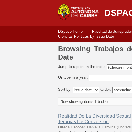
Browsing Trabajos de 
DSPA
DSpace Home
→
Facultad de Jurisprude
Ciencias Políticas by Issue Date
Browsing Trabajos de
Date
Jump to a point in the index:
Or type in a year:
Sort by:
Order:
Now showing items 1-6 of 6
Realidad De La Diversidad Sexual
Terapias De Conversión
Ortega Escobar, Daniella Carolina
(
Univers