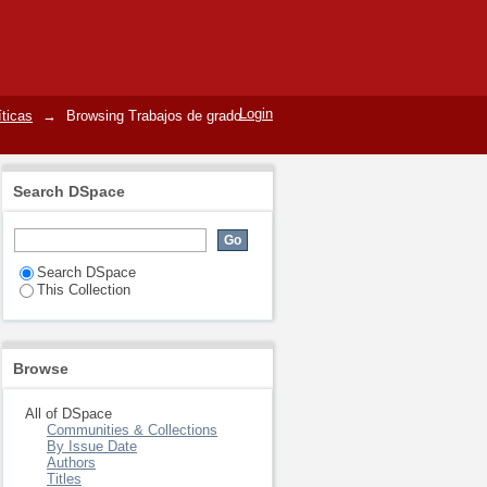
Login
íticas
→
Browsing Trabajos de grado
Search DSpace
Search DSpace
This Collection
Browse
All of DSpace
Communities & Collections
By Issue Date
Authors
Titles