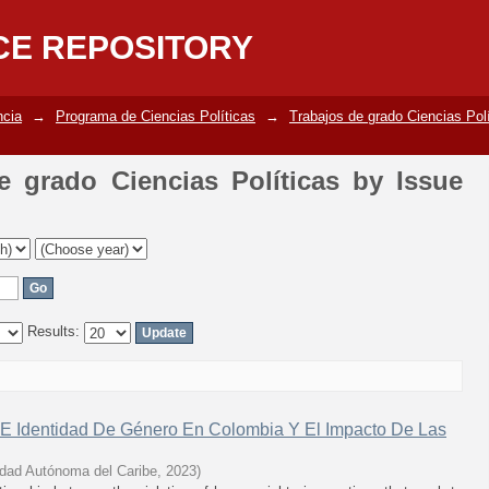
grado Ciencias Políticas by Issue Date
CE REPOSITORY
ncia
→
Programa de Ciencias Políticas
→
Trabajos de grado Ciencias Pol
 grado Ciencias Políticas by Issue
Results:
 E Identidad De Género En Colombia Y El Impacto De Las
idad Autónoma del Caribe
,
2023
)