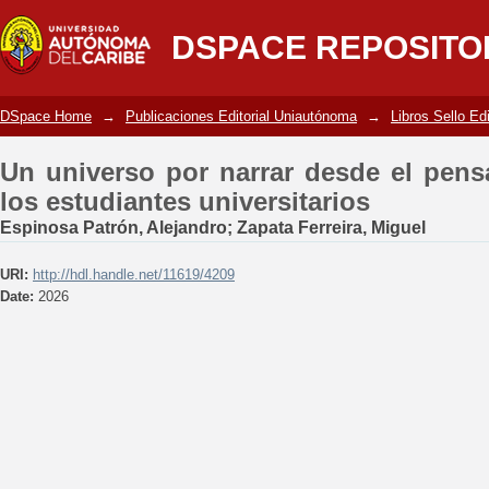
Un universo por narrar desde el p
DSPACE REPOSITO
universitarios
DSpace Home
→
Publicaciones Editorial Uniautónoma
→
Libros Sello Ed
Un universo por narrar desde el pens
los estudiantes universitarios
Espinosa Patrón, Alejandro
;
Zapata Ferreira, Miguel
URI:
http://hdl.handle.net/11619/4209
Date:
2026