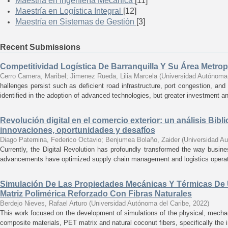
Maestría en Ingeniería Mecánica
[11]
Maestría en Logística Integral
[12]
Maestría en Sistemas de Gestión
[3]
Recent Submissions
Competitividad Logística De Barranquilla Y Su Área Metrop
Cerro Camera, Maribel
;
Jimenez Rueda, Lilia Marcela
(
Universidad Autónoma 
hallenges persist such as deficient road infrastructure, port congestion, and 
identified in the adoption of advanced technologies, but greater investment an
Revolución digital en el comercio exterior: un análisis Bibl
innovaciones, oportunidades y desafíos
Diago Paternina, Federico Octavio
;
Benjumea Bolaño, Zaider
(
Universidad Au
Currently, the Digital Revolution has profoundly transformed the way busin
advancements have optimized supply chain management and logistics operati
Simulación De Las Propiedades Mecánicas Y Térmicas De
Matriz Polimérica Reforzado Con Fibras Naturales
Berdejo Nieves, Rafael Arturo
(
Universidad Autónoma del Caribe
,
2022
)
This work focused on the development of simulations of the physical, mechani
composite materials, PET matrix and natural coconut fibers, specifically the in