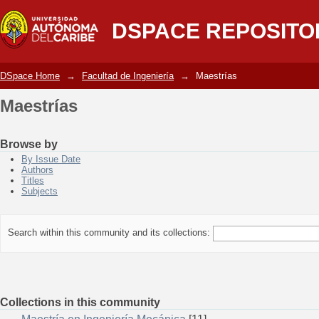
Maestrías
DSPACE REPOSITO
DSpace Home
→
Facultad de Ingeniería
→
Maestrías
Maestrías
Browse by
By Issue Date
Authors
Titles
Subjects
Search within this community and its collections:
Collections in this community