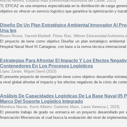
Rocha Herrera, Eduardo Raúl
(
Universidad Autónoma del Caribe
,
2023
)
TL EFICAZ es una empresa especializada en la distribución de carga generad
objetivo es ofrecer un servicio logístico que garantice la optimización y trazabi
Diseño De Un Plan Estratégico Ambiental Innovador Al Pr
Una Ips
Rivero Rivera, Yasmid Maribell
;
Flórez Ruiz, Wilmer
(
Universidad Autónoma d
El proyecto de tiene como objetivo Diseñar un plan estratégico ambiental 
Hospital Naval Nivel III Cartagena; con base a la norma técnica internacional
Estrategias Para Afrontar El Impacto Y Los Efectos Negativ
Contenedores En Los Procesos Logísticos
López Zarate, Miguel David
(
2023
)
El presente proyecto de investigación tiene como objetivo desarrollar estrat
a nivel global afrontar el impacto y los efectos negativos de la crisis de con
Análisis De Capacidades Logísticas De La Base Naval 05 
Marco Del Soporte Logístico Integrado
Mendoza Nieves, Kevis Alberto
;
Gutiérrez Mass, Laura Vanessa
(
,
2023
)
El presente trabajo de grado se enmarca en un proyecto desarrollado por
financiación Minciencias el cual busca la evaluación del nivel de implementa