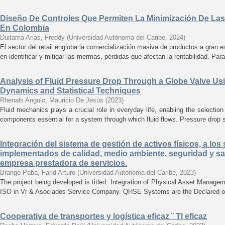
Diseño De Controles Que Permiten La Minimización De Las
En Colombia
Duitama Arias, Freddy
(
Universidad Autónoma del Caribe
,
2024
)
El sector del retail engloba la comercialización masiva de productos a gran e
en identificar y mitigar las mermas, pérdidas que afectan la rentabilidad. Par
Analysis of Fluid Pressure Drop Through a Globe Valve Us
Dynamics and Statistical Techniques
Rhenals Angulo, Mauricio De Jesús
(
2023
)
Fluid mechanics plays a crucial role in everyday life, enabling the selectio
components essential for a system through which fluid flows. Pressure drop s
Integración del sistema de gestión de activos físicos, a lo
implementados de calidad, medio ambiente, seguridad y sal
empresa prestadora de servicios.
Brango Paba, Farid Arturo
(
Universidad Autónoma del Caribe
,
2023
)
The project being developed is titled: Integration of Physical Asset Man
ISO in Vr & Asociados Service Company. QHSE Systems are the Declared or
Cooperativa de transportes y logística eficaz ¨ Tl eficaz