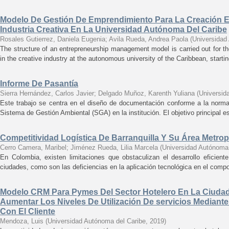
Modelo De Gestión De Emprendimiento Para La Creación 
Industria Creativa En La Universidad Autónoma Del Caribe
Rosales Gutierrez, Daniela Eugenia
;
Avila Rueda, Andrea Paola
(
Universidad
The structure of an entrepreneurship management model is carried out for t
in the creative industry at the autonomous university of the Caribbean, starting
Informe De Pasantía
Sierra Hernández, Carlos Javier
;
Delgado Muñoz, Karenth Yuliana
(
Universid
Este trabajo se centra en el diseño de documentación conforme a la norm
Sistema de Gestión Ambiental (SGA) en la institución. El objetivo principal es 
Competitividad Logística De Barranquilla Y Su Área Metrop
Cerro Camera, Maribel
;
Jiménez Rueda, Lilia Marcela
(
Universidad Autónoma 
En Colombia, existen limitaciones que obstaculizan el desarrollo eficient
ciudades, como son las deficiencias en la aplicación tecnológica en el compon
Modelo CRM Para Pymes Del Sector Hotelero En La Ciudad
Aumentar Los Niveles De Utilización De servicios Mediant
Con El Cliente
Mendoza, Luis
(
Universidad Autónoma del Caribe
,
2019
)