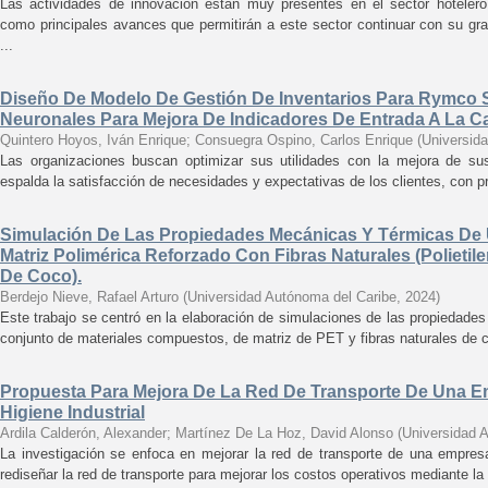
Las actividades de innovación están muy presentes en el sector hotelero,
como principales avances que permitirán a este sector continuar con su gra
...
Diseño De Modelo De Gestión De Inventarios Para Rymco S
Neuronales Para Mejora De Indicadores De Entrada A La C
Quintero Hoyos, Iván Enrique
;
Consuegra Ospino, Carlos Enrique
(
Universid
Las organizaciones buscan optimizar sus utilidades con la mejora de sus
espalda la satisfacción de necesidades y expectativas de los clientes, con p
Simulación De Las Propiedades Mecánicas Y Térmicas De
Matriz Polimérica Reforzado Con Fibras Naturales (Polietilen
De Coco).
Berdejo Nieve, Rafael Arturo
(
Universidad Autónoma del Caribe
,
2024
)
Este trabajo se centró en la elaboración de simulaciones de las propiedade
conjunto de materiales compuestos, de matriz de PET y fibras naturales de co
Propuesta Para Mejora De La Red De Transporte De Una E
Higiene Industrial
Ardila Calderón, Alexander
;
Martínez De La Hoz, David Alonso
(
Universidad 
La investigación se enfoca en mejorar la red de transporte de una empresa 
rediseñar la red de transporte para mejorar los costos operativos mediante la 